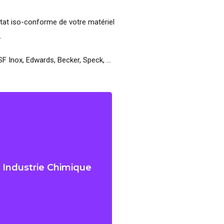
état iso-conforme de votre matériel
.
SF Inox, Edwards, Becker, Speck, …
Industrie Chimique
Industrie Chimique
Filtration, osmose, plasturgie