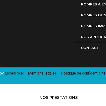
POMPES À E
POMPES DE 
POMPES IMM
NOS APPLICA
CONTACT
 by
McreaPixel
–
Mentions légales
–
Politique de confidentialité
NOS PRESTATIONS