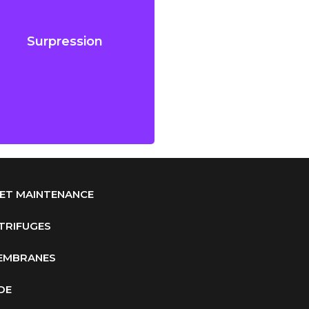
Surpression
Réservoir diaphragme ou
Surpression
vessie, eaux pluviales,
filtration
 ET MAINTENANCE
TRIFUGES
EMBRANES
DE