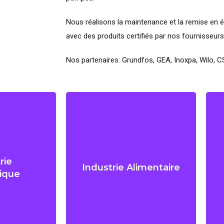
Nous réalisons la maintenance et la remise en 
avec des produits certifiés par nos fournisseurs
Nos partenaires: Grundfos, GEA, Inoxpa, Wilo, C
rie
Industrie Alimentaire
ique
rie
Industrie Alimentaire
Boissons, transformation de
ique
ampoing, gel
produits, mise sous vide
, silicone