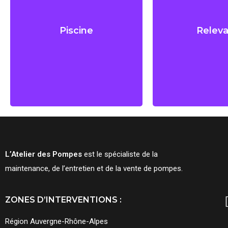
Piscine
Relev
Piscine
Relev
Filtration, Nage à contre
Eaux usées, v
courant, robot
L’Atelier des Pompes
est le spécialiste de la
maintenance, de l’entretien et de la vente de pompes.
ZONES D’INTERVENTIONS :
Région Auvergne-Rhône-Alpes