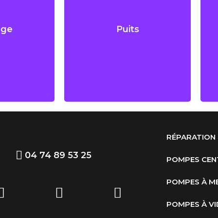
age
Puits
age
Puits
ide-cave
Puits, forage, citerne
RÉPARATION
04 74 89 53 25
POMPES CEN
POMPES À M
POMPES À VI