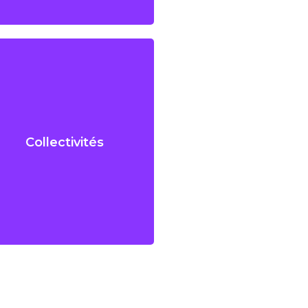
Collectivités
Collectivités
Piscine municipale, centre de
soins