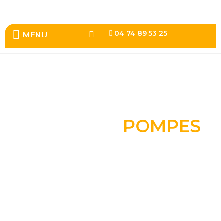
04 74 89 53 25
MENU
LE SPÉCIALISTE DE
POMPES
TOUTES VOS
Maintenance , entretien et négoce pour les professionnels et les
particuliers.